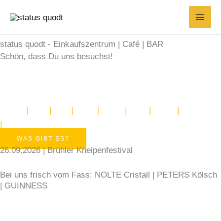
Zum
Inhalt
springen
Ursprünglicher
Aktueller
status quodt - Einkaufszentrum | Café | BAR
Preis
Preis
Schön, dass Du uns besuchst!
war:
ist:
Willkommen in Brühls größtem Einkaufszentrum auf
129,00 €
89,00 €.
kleinstem Raum.
Wir freuen uns auf Euch!
Liliana
|
Elke
|
Lisa
|
Dana
|
Jule
|
Lilly
|
Heidi
|
Lea
|
Antonius
WAS GIBT ES?
26.09.2026 | Brühler Kneipenfestival
Bei uns frisch vom Fass: NOLTE Cristall | PETERS Kölsch
| GUINNESS