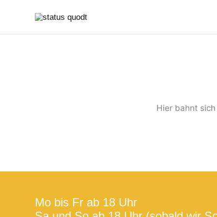
Zum
Suchen
Min.
Max.
Inhalt
nach:
Preis
Preis
springen
Hier bahnt sich
Mo bis Fr ab 18 Uhr
Sa und So ab 18 Uhr (sobald wir S