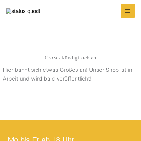
Zum
Suchen
Min.
Max.
Inhalt
nach:
Preis
Preis
springen
Großes kündigt sich an
Hier bahnt sich etwas Großes an! Unser Shop ist in
Arbeit und wird bald veröffentlicht!
Mo bis Fr ab 18 Uhr