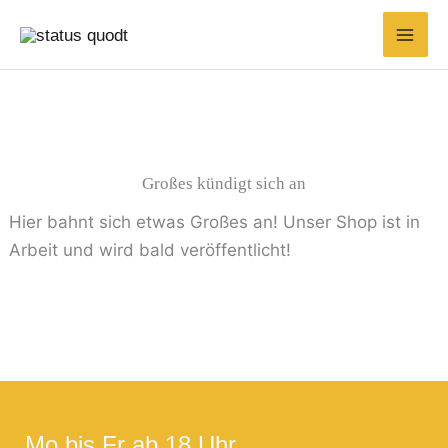
Zum
Suchen
Min.
Max.
Inhalt
nach:
Preis
Preis
springen
Großes kündigt sich an
Hier bahnt sich etwas Großes an! Unser Shop ist in
Arbeit und wird bald veröffentlicht!
Mo bis Fr ab 18 Uhr