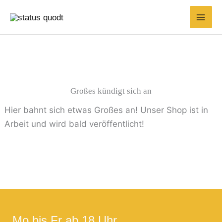
Zum
Suchen
Min.
Max.
Inhalt
nach:
Preis
Preis
springen
Großes kündigt sich an
Hier bahnt sich etwas Großes an! Unser Shop ist in
Arbeit und wird bald veröffentlicht!
Mo bis Fr ab 18 Uhr