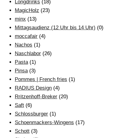
Longdrinks
(18)
MagicHolz
(23)
minx
(13)
Mittagsaudienz (12 Uhr bis 14 Uhr)
(0)
moccafair
(4)
Nachos
(1)
Naschlabor
(26)
Pasta
(1)
Pinsa
(3)
Pommes | French fries
(1)
RADIUS Design
(4)
Rritzenhoff-Breker
(20)
Saft
(6)
Schlossburger
(1)
Schoenmackers-Wingens
(17)
Schott
(3)