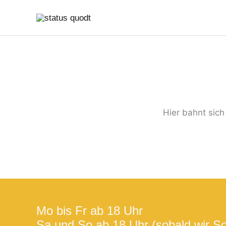
Zum
Suchen
Inhalt
nach:
springen
Hier bahnt sich
Mo bis Fr ab 18 Uhr
Sa und So ab 18 Uhr (sobald wir S