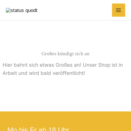
Zum
Suchen
Min.
Max.
Inhalt
nach:
Preis
Preis
springen
Großes kündigt sich an
Hier bahnt sich etwas Großes an! Unser Shop ist in
Arbeit und wird bald veröffentlicht!
Mo bis Fr ab 18 Uhr