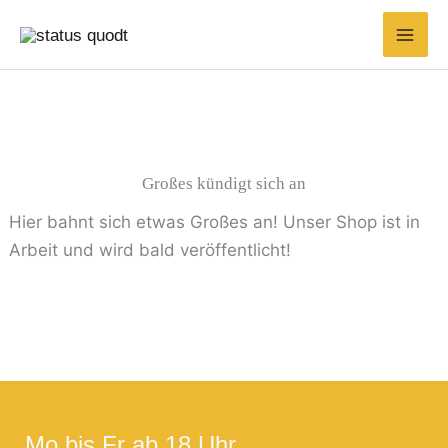
Zum
Suchen
Min.
Max.
Inhalt
nach:
Preis
Preis
springen
Großes kündigt sich an
Hier bahnt sich etwas Großes an! Unser Shop ist in
Arbeit und wird bald veröffentlicht!
Mo bis Fr ab 18 Uhr