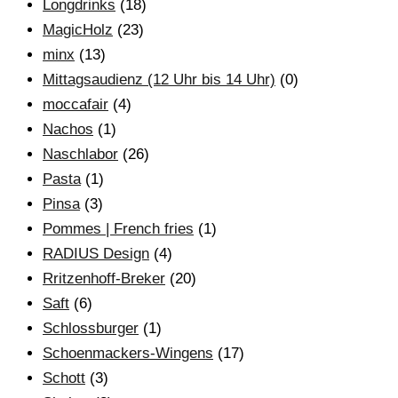
Longdrinks
(18)
MagicHolz
(23)
minx
(13)
Mittagsaudienz (12 Uhr bis 14 Uhr)
(0)
moccafair
(4)
Nachos
(1)
Naschlabor
(26)
Pasta
(1)
Pinsa
(3)
Pommes | French fries
(1)
RADIUS Design
(4)
Rritzenhoff-Breker
(20)
Saft
(6)
Schlossburger
(1)
Schoenmackers-Wingens
(17)
Schott
(3)