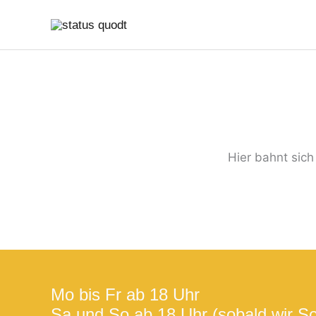
Zum
Inhalt
springen
Hier bahnt sich
Mo bis Fr ab 18 Uhr
Sa und So ab 18 Uhr (sobald wir S