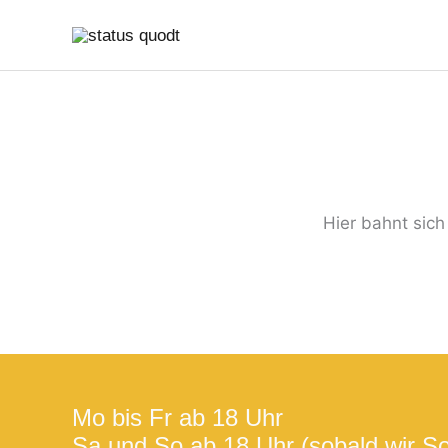
Zum
Inhalt
springen
Hier bahnt sich
Mo bis Fr ab 18 Uhr
Sa und So ab 18 Uhr (sobald wir S