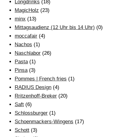
Longdrinks
(18)
MagicHolz
(23)
minx
(13)
Mittagsaudienz (12 Uhr bis 14 Uhr)
(0)
moccafair
(4)
Nachos
(1)
Naschlabor
(26)
Pasta
(1)
Pinsa
(3)
Pommes | French fries
(1)
RADIUS Design
(4)
Rritzenhoff-Breker
(20)
Saft
(6)
Schlossburger
(1)
Schoenmackers-Wingens
(17)
Schott
(3)