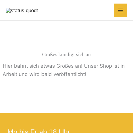
Zum
Suchen
Min.
Max.
Inhalt
nach:
Preis
Preis
springen
Großes kündigt sich an
Hier bahnt sich etwas Großes an! Unser Shop ist in
Arbeit und wird bald veröffentlicht!
Mo bis Fr ab 18 Uhr