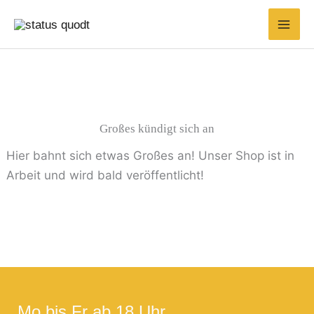
Zum
Suchen
Min.
Max.
Inhalt
nach:
Preis
Preis
springen
Großes kündigt sich an
Hier bahnt sich etwas Großes an! Unser Shop ist in
Arbeit und wird bald veröffentlicht!
Mo bis Fr ab 18 Uhr