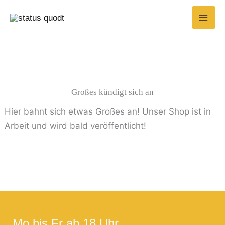
Zum
Suchen
Min.
Max.
Inhalt
nach:
Preis
Preis
springen
Großes kündigt sich an
Hier bahnt sich etwas Großes an! Unser Shop ist in
Arbeit und wird bald veröffentlicht!
Mo bis Fr ab 18 Uhr