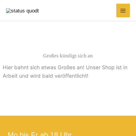
Zum
Suchen
Min.
Max.
Inhalt
nach:
Preis
Preis
springen
Großes kündigt sich an
Hier bahnt sich etwas Großes an! Unser Shop ist in
Arbeit und wird bald veröffentlicht!
Mo bis Fr ab 18 Uhr