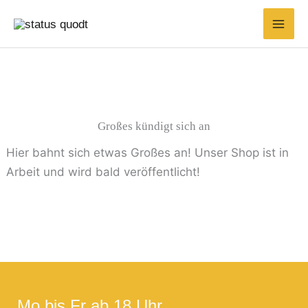
Zum
Suchen
Min.
Max.
Inhalt
nach:
Preis
Preis
springen
Großes kündigt sich an
Hier bahnt sich etwas Großes an! Unser Shop ist in
Arbeit und wird bald veröffentlicht!
Mo bis Fr ab 18 Uhr