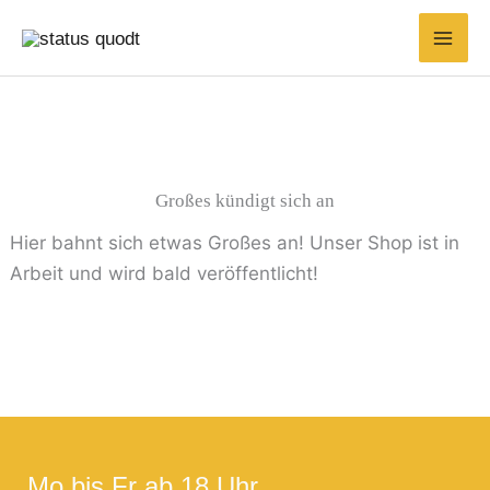
Zum
Suchen
Min.
Max.
Inhalt
nach:
Preis
Preis
springen
Großes kündigt sich an
Hier bahnt sich etwas Großes an! Unser Shop ist in
Arbeit und wird bald veröffentlicht!
Mo bis Fr ab 18 Uhr