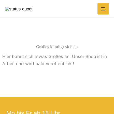
Zum
Suchen
Min.
Max.
Inhalt
nach:
Preis
Preis
springen
Großes kündigt sich an
Hier bahnt sich etwas Großes an! Unser Shop ist in
Arbeit und wird bald veröffentlicht!
Mo bis Fr ab 18 Uhr