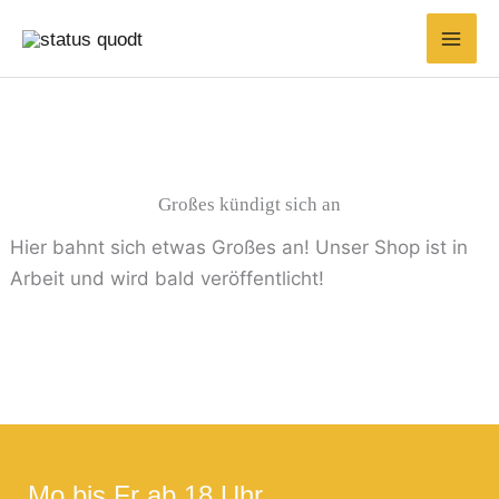
Zum
Suchen
Min.
Max.
Inhalt
nach:
Preis
Preis
springen
Großes kündigt sich an
Hier bahnt sich etwas Großes an! Unser Shop ist in
Arbeit und wird bald veröffentlicht!
Mo bis Fr ab 18 Uhr