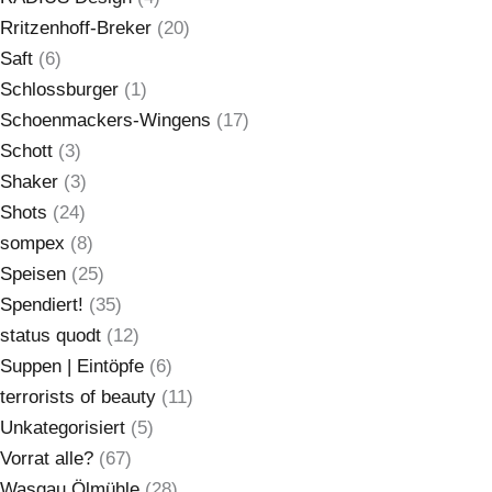
Rritzenhoff-Breker
(20)
Saft
(6)
Schlossburger
(1)
Schoenmackers-Wingens
(17)
Schott
(3)
Shaker
(3)
Shots
(24)
sompex
(8)
Speisen
(25)
Spendiert!
(35)
status quodt
(12)
Suppen | Eintöpfe
(6)
terrorists of beauty
(11)
Unkategorisiert
(5)
Vorrat alle?
(67)
Wasgau Ölmühle
(28)