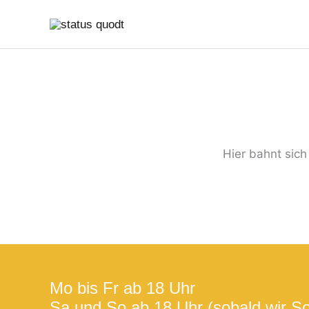
Zum
Suchen
Min.
Max.
Inhalt
nach:
Preis
Preis
springen
Hier bahnt sich
Mo bis Fr ab 18 Uhr
Sa und So ab 18 Uhr (sobald wir S