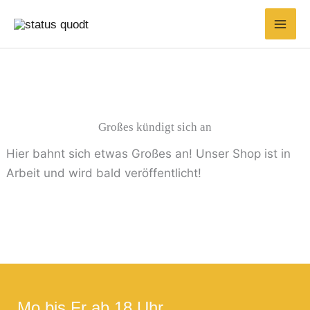
Zum
Suchen
Min.
Max.
Inhalt
nach:
Preis
Preis
springen
Großes kündigt sich an
Hier bahnt sich etwas Großes an! Unser Shop ist in
Arbeit und wird bald veröffentlicht!
Mo bis Fr ab 18 Uhr