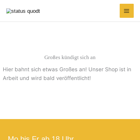
Zum
Suchen
Min.
Max.
Inhalt
nach:
Preis
Preis
springen
Großes kündigt sich an
Hier bahnt sich etwas Großes an! Unser Shop ist in
Arbeit und wird bald veröffentlicht!
Mo bis Fr ab 18 Uhr