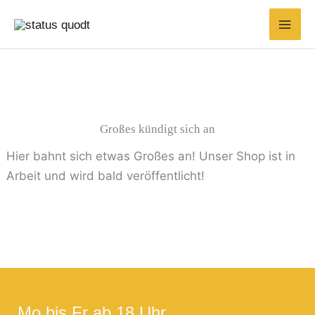
Zum
Suchen
Min.
Max.
Inhalt
nach:
Preis
Preis
springen
Großes kündigt sich an
Hier bahnt sich etwas Großes an! Unser Shop ist in
Arbeit und wird bald veröffentlicht!
Mo bis Fr ab 18 Uhr